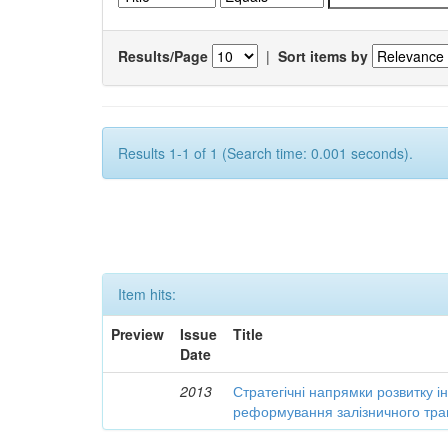
Results/Page
|
Sort items by
Results 1-1 of 1 (Search time: 0.001 seconds).
Item hits:
Preview
Issue
Title
Date
2013
Стратегічні напрямки розвитку і
реформування залізничного тра