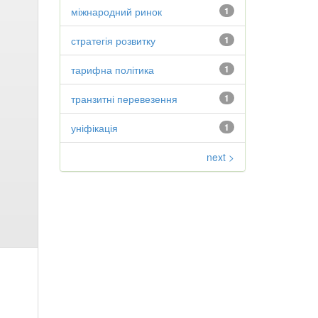
міжнародний ринок
1
стратегія розвитку
1
тарифна політика
1
транзитні перевезення
1
уніфікація
1
next >