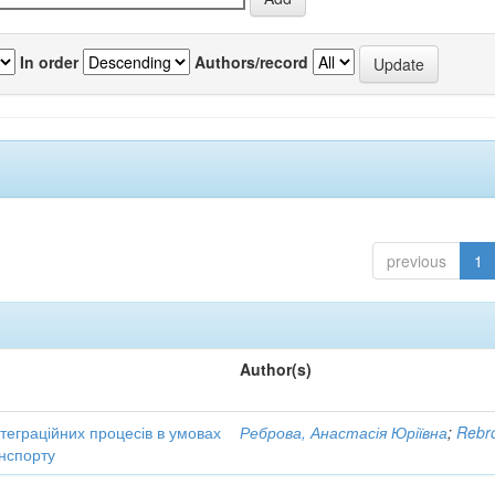
In order
Authors/record
previous
1
Author(s)
нтеграційних процесів в умовах
Реброва, Анастасія Юріївна
;
Rebro
нспорту