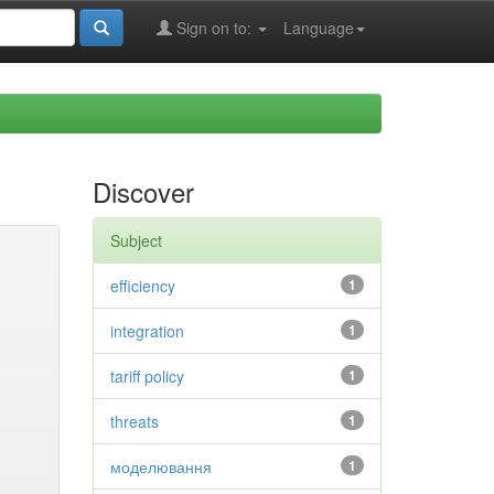
Sign on to:
Language
Discover
Subject
efficiency
1
integration
1
tariff policy
1
threats
1
моделювання
1