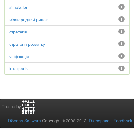
simulation
1
міжнародний ринок
1
стратегія
1
стратегія розвитку
1
уніфікація
1
інтеграція
1
Theme by
DSpace Software
Copyright © 2002-2013
Duraspace
-
Feedback