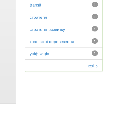
transit
1
стратегія
1
стратегія розвитку
1
транзитні перевезення
1
уніфікація
1
next >