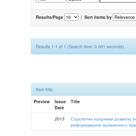
Results/Page
|
Sort items by
Results 1-1 of 1 (Search time: 0.001 seconds).
Item hits:
Preview
Issue
Title
Date
2013
Стратегічні напрямки розвитку і
реформування залізничного тра