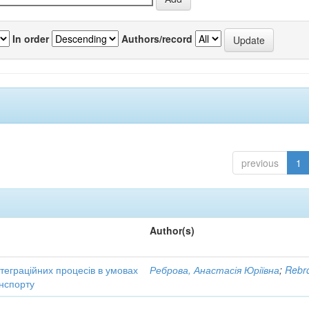
In order
Authors/record
previous
1
Author(s)
нтеграційних процесів в умовах
Реброва, Анастасія Юріївна
;
Rebro
нспорту