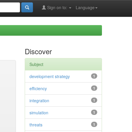
Sign on to:
Language
Discover
Subject
development strategy
1
efficiency
1
integration
1
simulation
1
threats
1