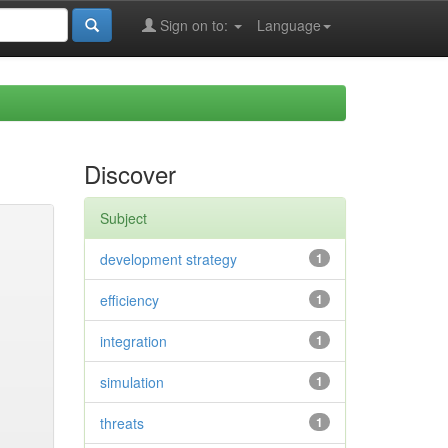
Sign on to:
Language
Discover
Subject
development strategy
1
efficiency
1
integration
1
simulation
1
threats
1