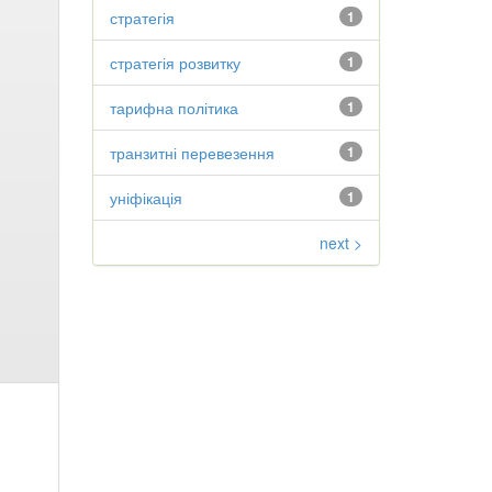
стратегія
1
стратегія розвитку
1
тарифна політика
1
транзитні перевезення
1
уніфікація
1
next >