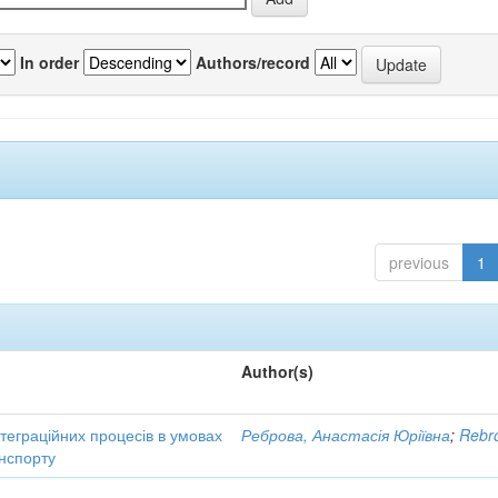
In order
Authors/record
previous
1
Author(s)
нтеграційних процесів в умовах
Реброва, Анастасія Юріївна
;
Rebro
нспорту