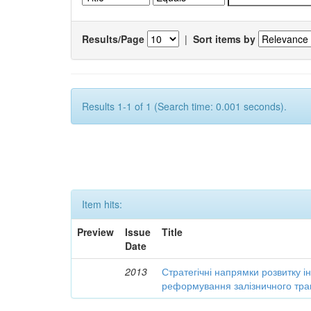
Results/Page
|
Sort items by
Results 1-1 of 1 (Search time: 0.001 seconds).
Item hits:
Preview
Issue
Title
Date
2013
Стратегічні напрямки розвитку і
реформування залізничного тра