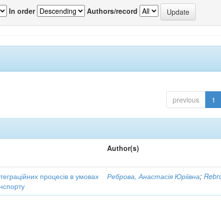
In order
Authors/record
previous
1
Author(s)
нтеграційних процесів в умовах
Реброва, Анастасія Юріївна
;
Rebro
нспорту