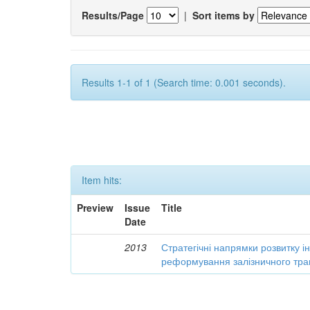
Results/Page
|
Sort items by
Results 1-1 of 1 (Search time: 0.001 seconds).
Item hits:
Preview
Issue
Title
Date
2013
Стратегічні напрямки розвитку і
реформування залізничного тра