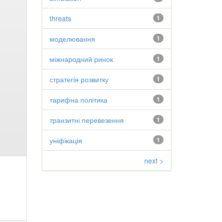
threats
1
моделювання
1
міжнародний ринок
1
стратегія розвитку
1
тарифна політика
1
транзитні перевезення
1
уніфікація
1
next >