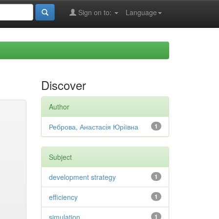
Sign on to:
Language
Discover
Author
Реброва, Анастасія Юріївна
1
Subject
development strategy
1
efficiency
1
simulation
1