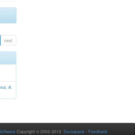
next
va, A.
oftware
Copyright © 2002-2013
Duraspace
-
Feedback