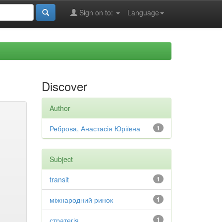
Sign on to:
Language
Discover
Author
Реброва, Анастасія Юріївна
1
Subject
transit
1
міжнародний ринок
1
стратегія
1