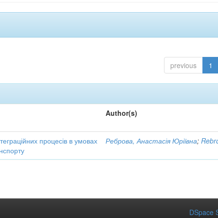
previous
1
Author(s)
нтеграційних процесів в умовах
Реброва, Анастасія Юріївна
;
Rebro
нспорту
DSpace S