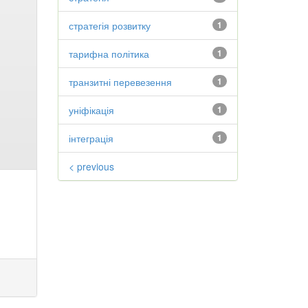
стратегія розвитку
1
тарифна політика
1
транзитні перевезення
1
уніфікація
1
інтеграція
1
< previous