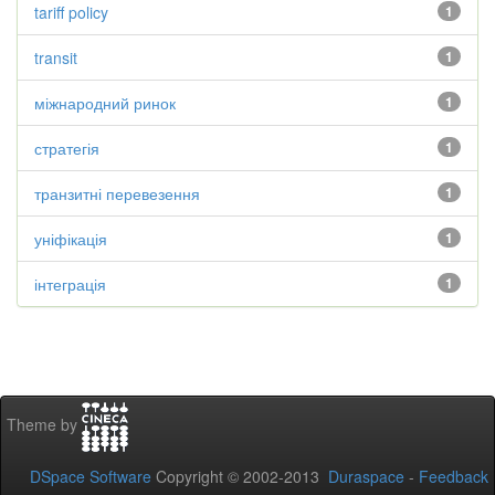
tariff policy
1
transit
1
міжнародний ринок
1
стратегія
1
транзитні перевезення
1
уніфікація
1
інтеграція
1
Theme by
DSpace Software
Copyright © 2002-2013
Duraspace
-
Feedback