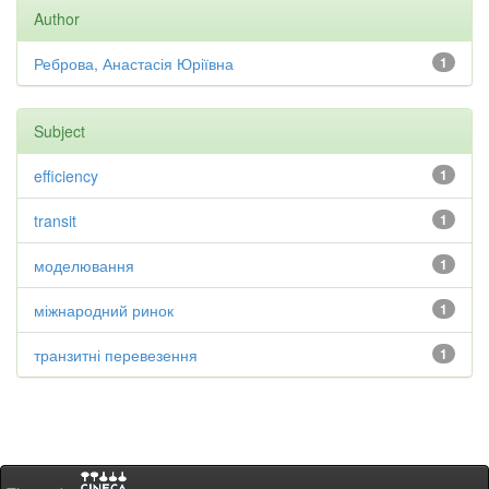
Author
Реброва, Анастасія Юріївна
1
Subject
efficiency
1
transit
1
моделювання
1
міжнародний ринок
1
транзитні перевезення
1