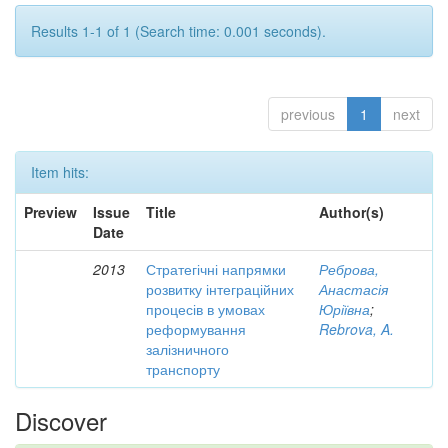
Results 1-1 of 1 (Search time: 0.001 seconds).
previous
1
next
Item hits:
Preview
Issue
Title
Author(s)
Date
2013
Стратегічні напрямки
Реброва,
розвитку інтеграційних
Анастасія
процесів в умовах
Юріївна
;
реформування
Rebrova, A.
залізничного
транспорту
Discover