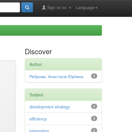
Sign on to:
Language
Discover
Author
Реброва, Анастасія Юріївна
1
Subject
development strategy
1
efficiency
1
integration
1