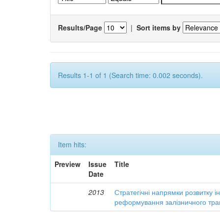
Results/Page
|
Sort items by
Results 1-1 of 1 (Search time: 0.002 seconds).
Item hits:
Preview
Issue
Title
Date
2013
Стратегічні напрямки розвитку і
реформування залізничного тра