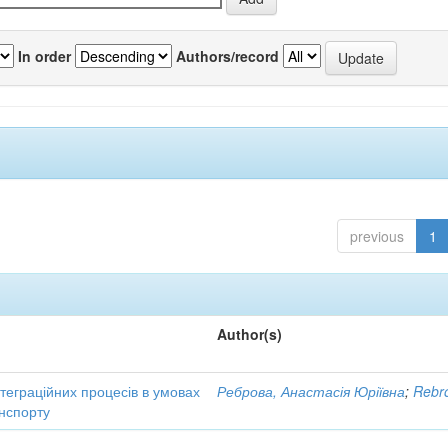
In order
Authors/record
previous
1
Author(s)
нтеграційних процесів в умовах
Реброва, Анастасія Юріївна
;
Rebro
нспорту