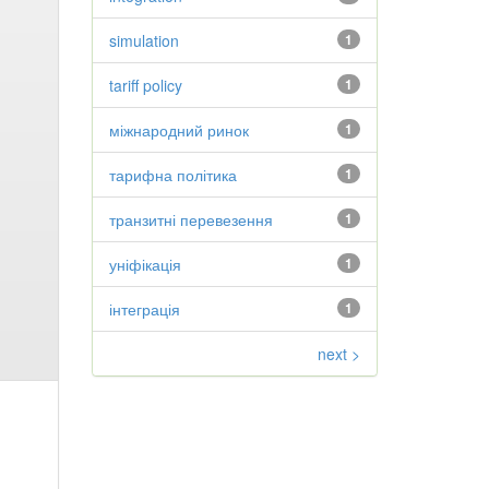
simulation
1
tariff policy
1
міжнародний ринок
1
тарифна політика
1
транзитні перевезення
1
уніфікація
1
інтеграція
1
next >