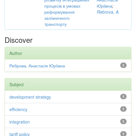
процесів в умовах
Юріївна
;
реформування
Rebrova, A.
залізничного
транспорту
Discover
Author
Реброва, Анастасія Юріївна
1
Subject
development strategy
1
efficiency
1
integration
1
tariff policy
1