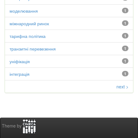
моделювання
1
міжнародний ринок
1
тарифна політика
1
транзитні перевезення
1
уніфікація
1
інтеграція
1
next >
Theme by