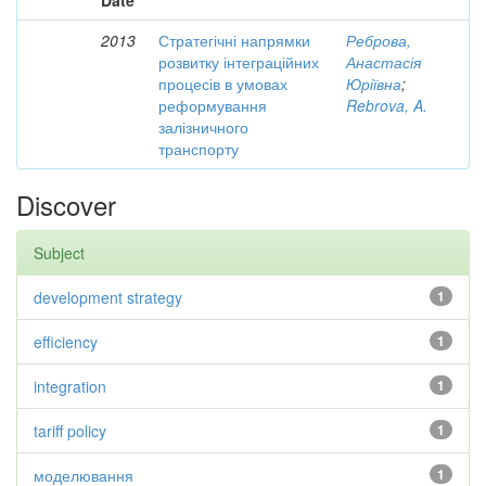
Date
2013
Стратегічні напрямки
Реброва,
розвитку інтеграційних
Анастасія
процесів в умовах
Юріївна
;
реформування
Rebrova, A.
залізничного
транспорту
Discover
Subject
development strategy
1
efficiency
1
integration
1
tariff policy
1
моделювання
1