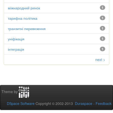
міжнародний ринок
1
тарифна політика
1
транзитні перевезення
1
уніфікація
1
інтеграція
1
next >
Theme by
DSpace Software
Copyright © 2002-2013
Duraspace
-
Feedback