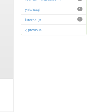
уніфікація
1
інтеграція
1
< previous