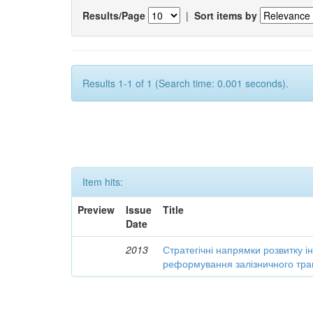
Results/Page
|
Sort items by
Results 1-1 of 1 (Search time: 0.001 seconds).
Item hits:
Preview
Issue
Title
Date
2013
Стратегічні напрямки розвитку і
реформування залізничного тра