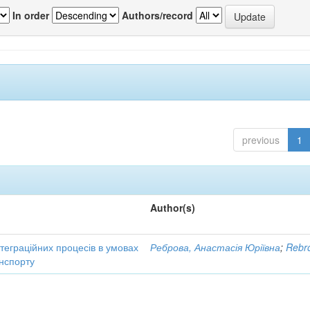
In order
Authors/record
previous
1
Author(s)
нтеграційних процесів в умовах
Реброва, Анастасія Юріївна
;
Rebro
нспорту