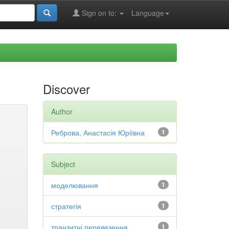
Sign on to:
Language
Discover
Author
Реброва, Анастасія Юріївна
1
Subject
моделювання
1
стратегія
1
транзитні перевезення
1