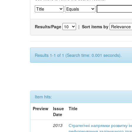
Results/Page
|
Sort items by
Results 1-1 of 1 (Search time: 0.001 seconds).
Item hits:
Preview
Issue
Title
Date
2013
Стратегічні напрямки розвитку і
реформування залізничного тра