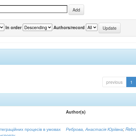
In order
Authors/record
previous
1
Author(s)
нтеграційних процесів в умовах
Реброва, Анастасія Юріївна
;
Rebro
нспорту