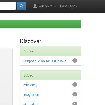
Sign on to:
Language
Discover
Author
Реброва, Анастасія Юріївна
1
Subject
efficiency
1
integration
1
simulation
1