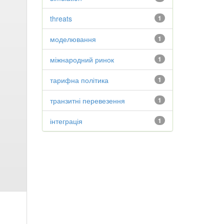
threats
1
моделювання
1
міжнародний ринок
1
тарифна політика
1
транзитні перевезення
1
інтеграція
1