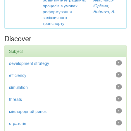
процесів в умовах
Юріївна
;
реформування
Rebrova, A.
залізничного
транспорту
Discover
Subject
development strategy
1
efficiency
1
simulation
1
threats
1
міжнародний ринок
1
стратегія
1