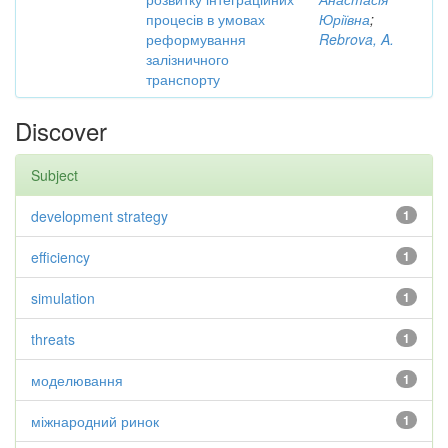
процесів в умовах
Юріївна
;
реформування
Rebrova, A.
залізничного
транспорту
Discover
Subject
development strategy
1
efficiency
1
simulation
1
threats
1
моделювання
1
міжнародний ринок
1