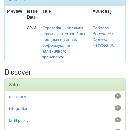
Preview
Issue
Title
Author(s)
Date
2013
Стратегічні напрямки
Реброва,
розвитку інтеграційних
Анастасія
процесів в умовах
Юріївна
;
реформування
Rebrova, A.
залізничного
транспорту
Discover
Subject
efficiency
1
integration
1
tariff policy
1