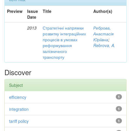
Preview
Issue
Title
Author(s)
Date
2013
Стратегічні напрямки
Реброва,
розвитку інтеграційних
Анастасія
процесів в умовах
Юріївна
;
реформування
Rebrova, A.
залізничного
транспорту
Discover
Subject
efficiency
1
integration
1
tariff policy
1