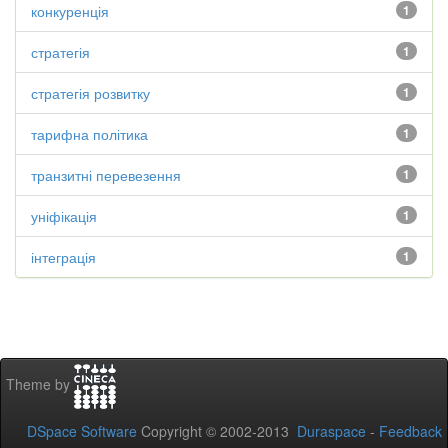
конкуренція
1
стратегія
1
стратегія розвитку
1
тарифна політика
1
транзитні перевезення
1
уніфікація
1
інтеграція
1
Theme by
DSpace Software
Copyright © 2002-2013
Duraspace
-
Feedback