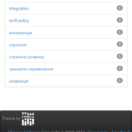
integration
1
tariff policy
1
конкуренція
1
стратегія
1
стратегія розвитку
1
транзитні перевезення
1
уніфікація
1
Theme by