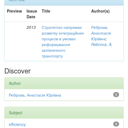
Preview
Issue
Title
Author(s)
Date
2013
Стратегічні напрямки
Реброва,
розвитку інтеграційних
Анастасія
процесів в умовах
Юріївна
;
реформування
Rebrova, A.
залізничного
транспорту
Discover
Author
Реброва, Анастасія Юріївна
1
Subject
efficiency
1