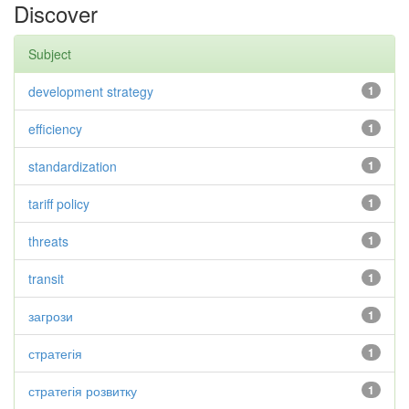
Discover
Subject
development strategy
1
efficiency
1
standardization
1
tariff policy
1
threats
1
transit
1
загрози
1
стратегія
1
стратегія розвитку
1