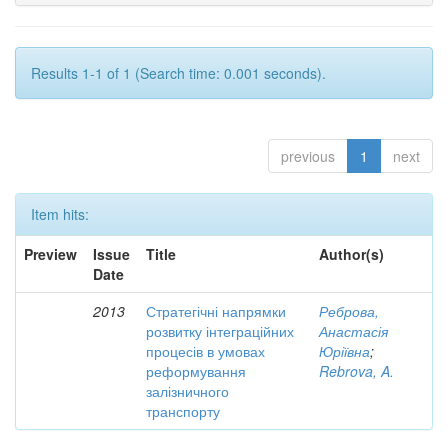
Results 1-1 of 1 (Search time: 0.001 seconds).
previous
1
next
Item hits:
Preview
Issue
Title
Author(s)
Date
2013
Стратегічні напрямки
Реброва,
розвитку інтеграційних
Анастасія
процесів в умовах
Юріївна
;
реформування
Rebrova, A.
залізничного
транспорту