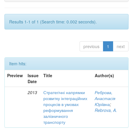
Results 1-1 of 1 (Search time: 0.002 seconds).
previous
1
next
Item hits:
Preview
Issue
Title
Author(s)
Date
2013
Стратегічні напрямки
Реброва,
розвитку інтеграційних
Анастасія
процесів в умовах
Юріївна
;
реформування
Rebrova, A.
залізничного
транспорту