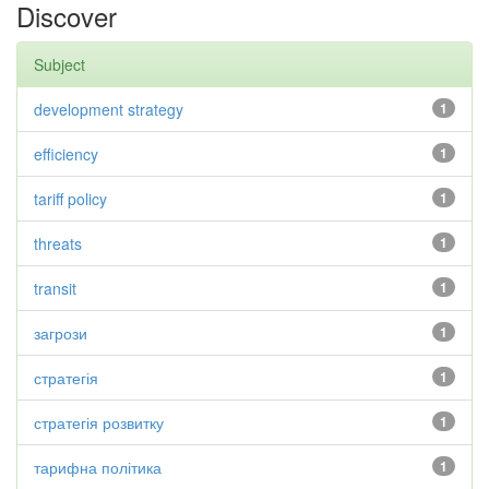
Discover
Subject
development strategy
1
efficiency
1
tariff policy
1
threats
1
transit
1
загрози
1
стратегія
1
стратегія розвитку
1
тарифна політика
1