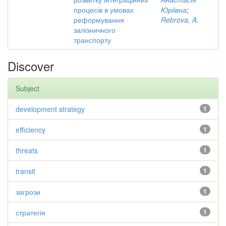
процесів в умовах
Юріївна
;
реформування
Rebrova, A.
залізничного
транспорту
Discover
Subject
development strategy
1
efficiency
1
threats
1
transit
1
загрози
1
стратегія
1