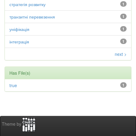
стратегія розвитку
1
транзитні перевезення
1
уніфікація
1
інтеграція
1
next >
Has File(s)
true
1
Theme by