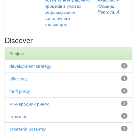
процесів в умовах
Юріївна
;
реформування
Rebrova, A.
залізничного
транспорту
Discover
Subject
development strategy
1
efficiency
1
tariff policy
1
міжнародний ринок
1
стратегія
1
стратегія розвитку
1