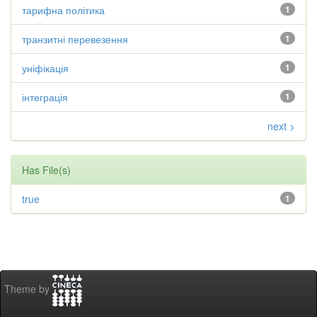
тарифна політика
1
транзитні перевезення
1
уніфікація
1
інтеграція
1
next >
Has File(s)
true
1
Theme by