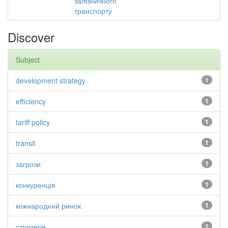
залізничного
транспорту
Discover
Subject
development strategy
1
efficiency
1
tariff policy
1
transit
1
загрози
1
конкуренція
1
міжнародний ринок
1
стратегія
1