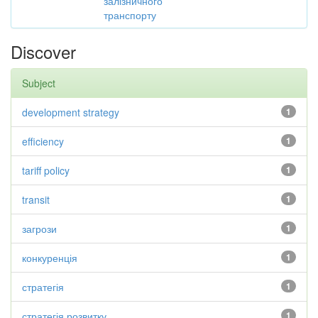
залізничного
транспорту
Discover
Subject
development strategy
1
efficiency
1
tariff policy
1
transit
1
загрози
1
конкуренція
1
стратегія
1
стратегія розвитку
1