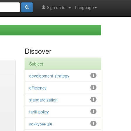
Sign on to:
Language
Discover
Subject
development strategy
1
efficiency
1
standardization
1
tariff policy
1
конкуренція
1