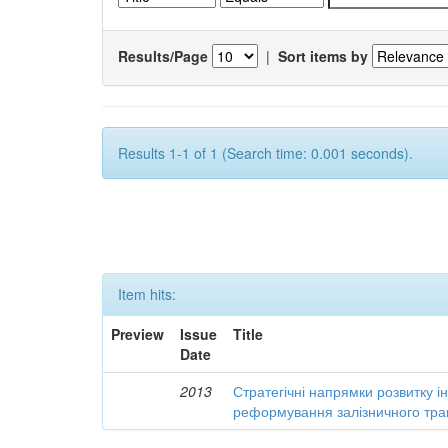
Results/Page
|
Sort items by
Results 1-1 of 1 (Search time: 0.001 seconds).
Item hits:
Preview
Issue
Title
Date
2013
Стратегічні напрямки розвитку і
реформування залізничного тра