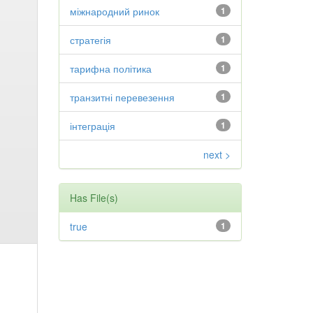
міжнародний ринок
1
стратегія
1
тарифна політика
1
транзитні перевезення
1
інтеграція
1
next >
Has File(s)
true
1