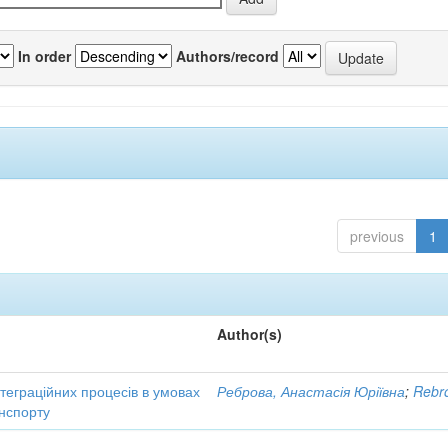
In order
Authors/record
previous
1
Author(s)
нтеграційних процесів в умовах
Реброва, Анастасія Юріївна
;
Rebro
нспорту