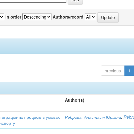
In order
Authors/record
previous
1
Author(s)
нтеграційних процесів в умовах
Реброва, Анастасія Юріївна
;
Rebro
нспорту