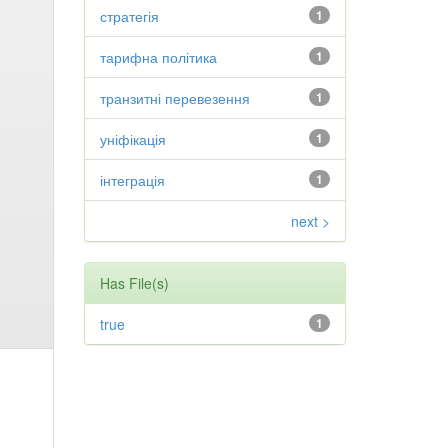
стратегія
1
тарифна політика
1
транзитні перевезення
1
уніфікація
1
інтеграція
1
next >
Has File(s)
true
1