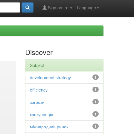
Sign on to:
Language
Discover
Subject
development strategy
1
efficiency
1
загрози
1
конкуренція
1
міжнародний ринок
1