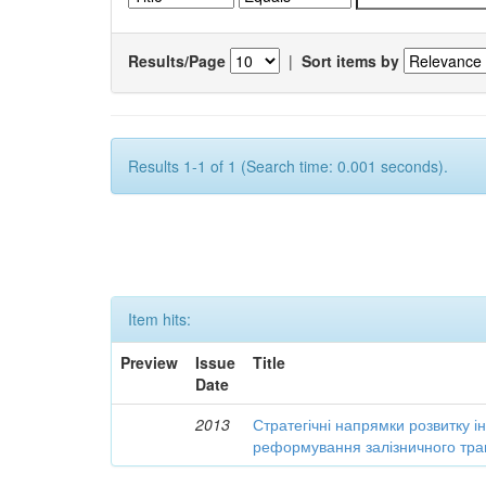
Results/Page
|
Sort items by
Results 1-1 of 1 (Search time: 0.001 seconds).
Item hits:
Preview
Issue
Title
Date
2013
Стратегічні напрямки розвитку і
реформування залізничного тра