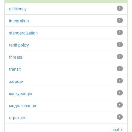
efficiency
1
integration
1
standardization
1
tariff policy
1
threats
1
transit
1
загрози
1
конкуренція
1
моделювання
1
стратегія
1
next >