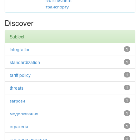
залізничного
транспорту
Discover
Subject
integration
1
standardization
1
tariff policy
1
threats
1
загрози
1
моделювання
1
стратегія
1
стратегія розвитку
1