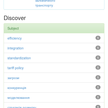
залізничного
транспорту
Discover
Subject
efficiency
1
integration
1
standardization
1
tariff policy
1
загрози
1
конкуренція
1
моделювання
1
стратегія розвитку
1