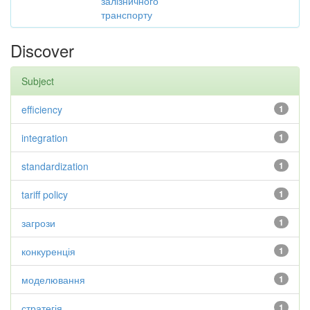
залізничного
транспорту
Discover
Subject
efficiency
1
integration
1
standardization
1
tariff policy
1
загрози
1
конкуренція
1
моделювання
1
стратегія
1