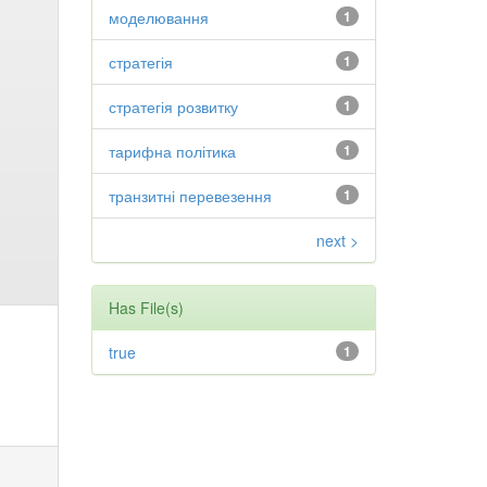
моделювання
1
стратегія
1
стратегія розвитку
1
тарифна політика
1
транзитні перевезення
1
next >
Has File(s)
true
1