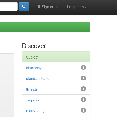
Sign on to:
Language
Discover
Subject
efficiency
1
standardization
1
threats
1
загрози
1
конкуренція
1