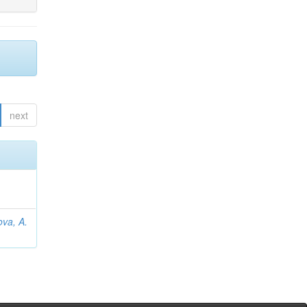
next
va, A.