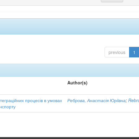
previous
1
Author(s)
нтеграційних процесів в умовах
Реброва, Анастасія Юріївна
;
Rebro
нспорту