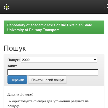
Skip
navigation
Repository of academic texts of the Ukrainian State
University of Railway Transport
Пошук
Пошук:
запит
Почати новий пошук
Додати фільтри:
Використовуйте фільтри для уточнення результатів
пошуку.