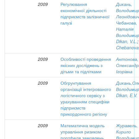
2009
Регулювання
Дикань,
економічної діяльності
Володими
підприємств залізничної
Леонідови
галузі
Чебанова,
Наталія
Володимир
Dikan, V.L.
;
Chebanova,
2009
Особливості проведення
Антонова,
якісних досліджень з
Олександр
дітьми та підлітками
Ігорівна
2009
Обгрунтування
Дикань,Ол
організації інтегрованого
Володимир
логістичного сервісу з
Dikan, E.V.
урахуванням специфіки
підприємств
прикордонного регіону
2009
Математична модель
Журавель,
управління ризиком
Кирило
портфеля замовлень
Володимир