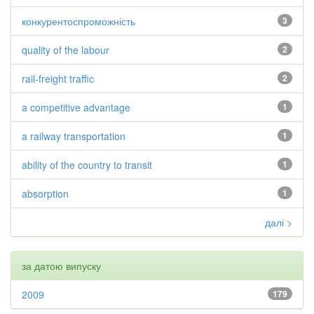
конкурентоспроможність
3
quality of the labour
2
rail-freight traffic
2
a competitive advantage
1
a railway transportation
1
ability of the country to transit
1
absorption
1
далі >
за датою випуску
2009
179