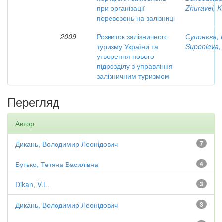
при організації
Zhuravel, K
перевезень на залізниці
2009
Розвиток залізничного
Супонєва, 
туризму України та
Suponieva, 
утворення нового
підрозділу з управління
залізничним туризмом
Перегляд
Автор
Дикань, Володимир Леонідович
7
Бутько, Тетяна Василівна
4
Dikan, V.L.
3
Дикань, Володимир Леонідович
3