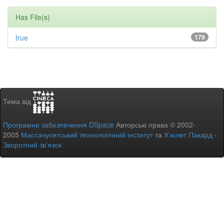
Has File(s)
true
179
Тема від
Програмне забезпечення DSpace
Авторські права © 2002-
2005
Массачусетський технологічний інститут
та
Х’юлет Пакард
-
Зворотний зв’язок