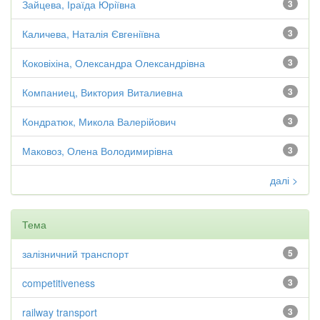
Зайцева, Іраїда Юріївна
3
Каличева, Наталія Євгеніївна
3
Коковіхіна, Олександра Олександрівна
3
Компаниец, Виктория Виталиевна
3
Кондратюк, Микола Валерійович
3
Маковоз, Олена Володимирівна
3
далі >
Тема
залізничний транспорт
5
competitiveness
3
railway transport
3