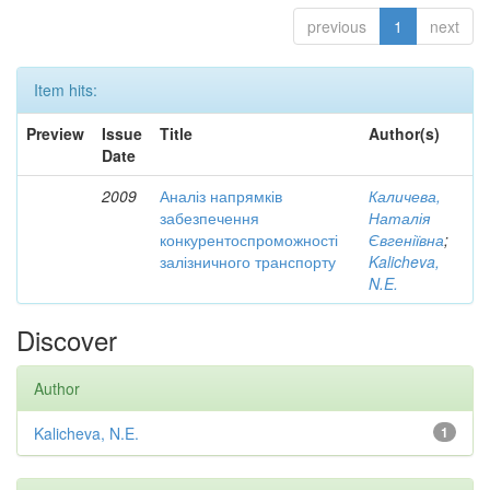
previous
1
next
Item hits:
Preview
Issue
Title
Author(s)
Date
2009
Аналіз напрямків
Каличева,
забезпечення
Наталія
конкурентоспроможності
Євгеніївна
;
залізничного транспорту
Kalicheva,
N.E.
Discover
Author
Kalicheva, N.E.
1