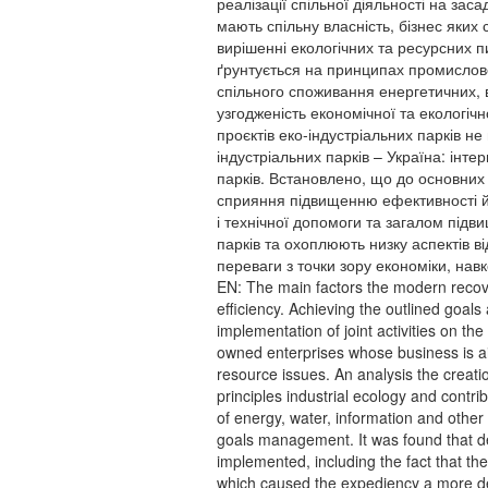
реалізації спільної діяльності на зас
мають спільну власність, бізнес яких
вирішенні екологічних та ресурсних пи
ґрунтується на принципах промислово
спільного споживання енергетичних, 
узгодженість економічної та екологіч
проєктів еко-індустріальних парків н
індустріальних парків – Україна: інте
парків. Встановлено, що до основних
сприяння підвищенню ефективності й 
і технічної допомоги та загалом під
парків та охоплюють низку аспектів в
переваги з точки зору економіки, на
EN: The main factors the modern recove
efficiency. Achieving the outlined goals
implementation of joint activities on th
owned enterprises whose business is ai
resource issues. An analysis the creati
principles industrial ecology and contr
of energy, water, information and othe
goals management. It was found that des
implemented, including the fact that the
which caused the expediency a more deta