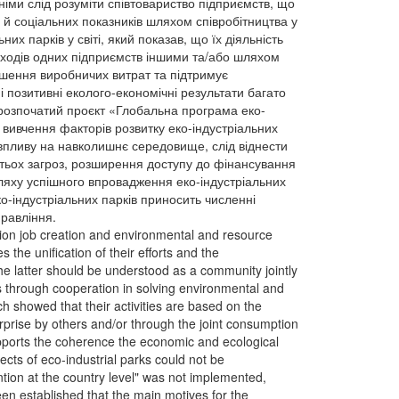
нніми слід розуміти співтовариство підприємств, що
 й соціальних показників шляхом співробітництва у
х парків у світі, який показав, що їх діяльність
дходів одних підприємств іншими та/або шляхом
ншення виробничих витрат та підтримує
 позитивні еколого-економічні результати багато
я розпочатий проєкт «Глобальна програма еко-
о вивчення факторів розвитку еко-індустріальних
 впливу на навколишнє середовище, слід віднести
атьох загроз, розширення доступу до фінансування
шляху успішного впровадження еко-індустріальних
ко-індустріальних парків приносить численні
правління.
tion job creation and environmental and resource
the unification of their efforts and the
 the latter should be understood as a community jointly
 through cooperation in solving environmental and
h showed that their activities are based on the
rprise by others and/or through the joint consumption
upports the coherence the economic and ecological
cts of eco-industrial parks could not be
ention at the country level" was not implemented,
en established that the main motives for the