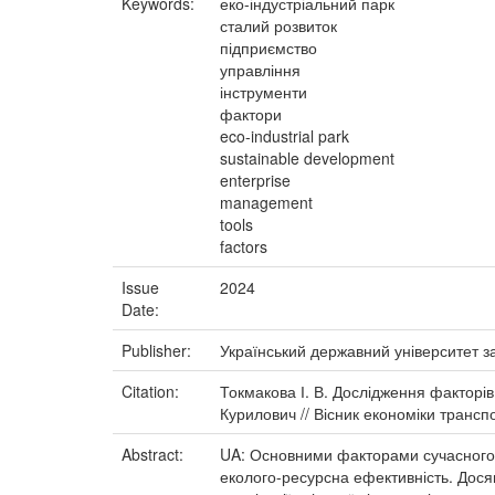
Keywords:
еко-індустріальний парк
сталий розвиток
підприємство
управління
інструменти
фактори
eco-industrial park
sustainable development
enterprise
management
tools
factors
Issue
2024
Date:
Publisher:
Український державний університет з
Citation:
Токмакова І. В. Дослідження факторів 
Курилович // Вісник економіки транспо
Abstract:
UA: Основними факторами сучасного в
еколого-ресурсна ефективність. Досяг