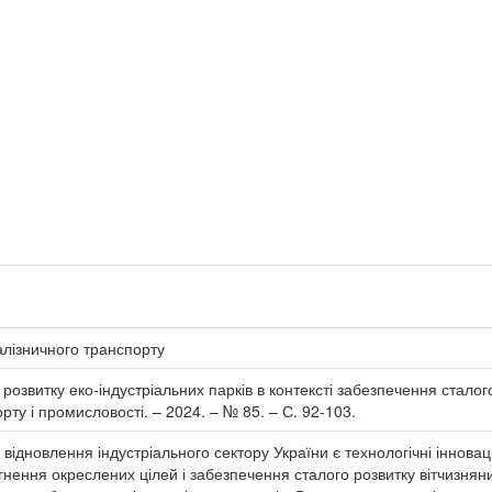
алізничного транспорту
розвитку еко-індустріальних парків в контексті забезпечення сталого 
рту і промисловості. – 2024. – № 85. – С. 92-103.
ідновлення індустріального сектору України є технологічні інновац
нення окреслених цілей і забезпечення сталого розвитку вітчизняни