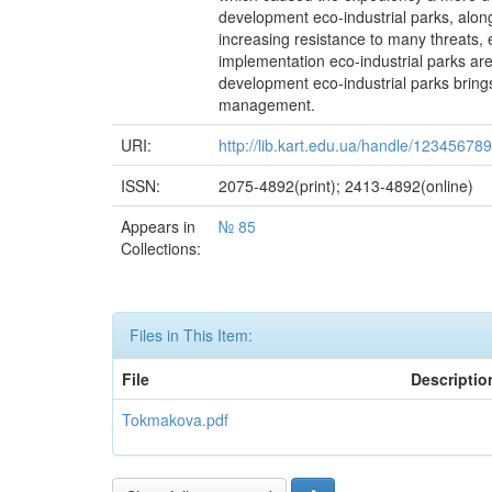
development eco-industrial parks, alon
increasing resistance to many threats, 
implementation eco-industrial parks ar
development eco-industrial parks bring
management.
URI:
http://lib.kart.edu.ua/handle/12345678
ISSN:
2075-4892(print); 2413-4892(online)
Appears in
№ 85
Collections:
Files in This Item:
File
Descriptio
Tokmakova.pdf