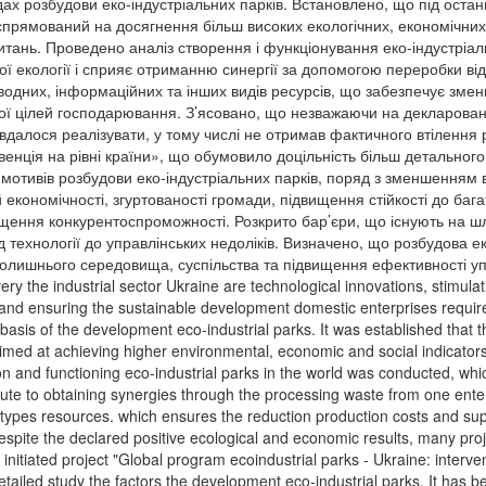
адах розбудови еко-індустріальних парків. Встановлено, що під оста
 спрямований на досягнення більш високих екологічних, економічних
тань. Проведено аналіз створення і функціонування еко-індустріальни
ї екології і сприяє отриманню синергії за допомогою переробки ві
водних, інформаційних та інших видів ресурсів, що забезпечує зме
ної цілей господарювання. З’ясовано, що незважаючи на декларовані
е вдалося реалізувати, у тому числі не отримав фактичного втіленн
рвенція на рівні країни», що обумовило доцільність більш детальног
 мотивів розбудови еко-індустріальних парків, поряд з зменшенням
економічності, згуртованості громади, підвищення стійкості до баг
вищення конкурентоспроможності. Розкрито бар’єри, що існують на 
ід технології до управлінських недоліків. Визначено, що розбудова е
вколишнього середовища, суспільства та підвищення ефективності у
ry the industrial sector Ukraine are technological innovations, stimula
 and ensuring the sustainable development domestic enterprises requires 
e basis of the development eco-industrial parks. It was established that
med at achieving higher environmental, economic and social indicators
on and functioning eco-industrial parks in the world was conducted, whic
ibute to obtaining synergies through the processing waste from one ente
r types resources. which ensures the reduction production costs and s
pite the declared positive ecological and economic results, many proje
 initiated project "Global program ecoindustrial parks - Ukraine: interv
iled study the factors the development eco-industrial parks. It has be