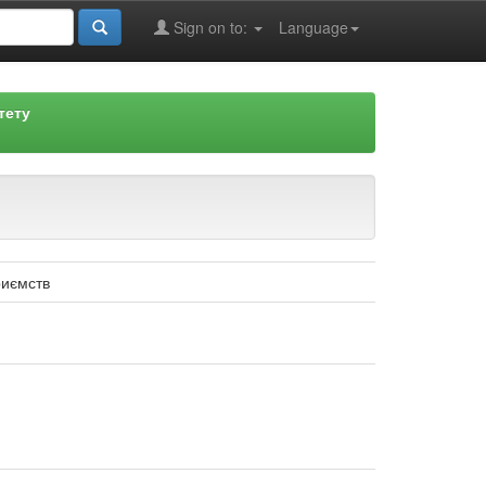
Sign on to:
Language
тету
риємств