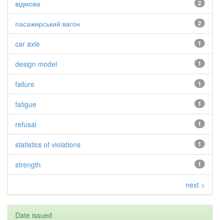
відмова
2
пасажирський вагон
2
car axle
1
design model
1
failure
1
fatigue
1
refusal
1
statistics of violations
1
strength
1
next >
Date issued