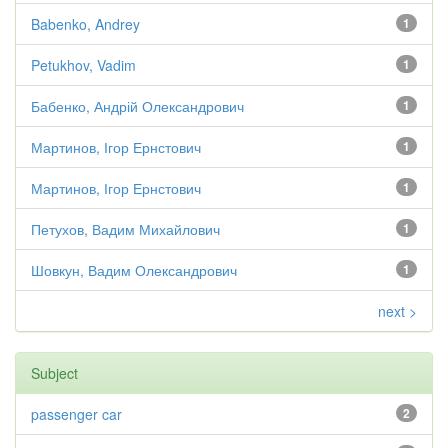
Babenko, Andrey
1
Petukhov, Vadim
1
Бабенко, Андрій Олександрович
1
Мартинов, Ігор Ернстович
1
Мартинов, Ігор Ернстович
1
Петухов, Вадим Михайлович
1
Шовкун, Вадим Олександрович
1
next >
Subject
passenger car
2