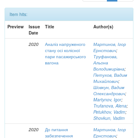
Item hits:
Preview
Issue
Title
Author(s)
Date
2020
Аналіз напруженого
Мартинов, Ігор
стану осі колісної
Ернстович
;
пари пасажирського
Труфанова,
вагона
Альона
Володимирівна
;
Петухов, Вадим
Михайлович
;
Шовкун, Вадим
Олександрович
;
Martynov, Igor
;
Trufanova, Alena
;
Petukhov, Vadim
;
Shovkun, Vadim
2020
До питання
Мартинов, Ігор
забезпечення
Ернстович
;