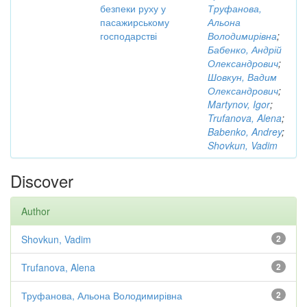
безпеки руху у
Труфанова,
пасажирському
Альона
господарстві
Володимирівна
;
Бабенко, Андрій
Олександрович
;
Шовкун, Вадим
Олександрович
;
Martynov, Igor
;
Trufanova, Alena
;
Babenko, Andrey
;
Shovkun, Vadim
Discover
Author
Shovkun, Vadim
2
Trufanova, Alena
2
Труфанова, Альона Володимирівна
2