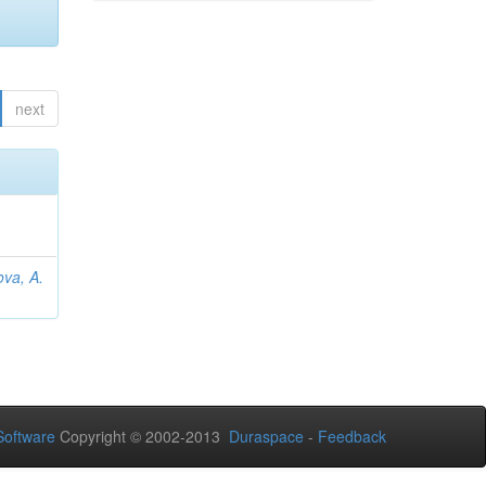
next
va, A.
oftware
Copyright © 2002-2013
Duraspace
-
Feedback