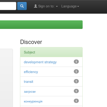
Sign on to:
Language
Discover
Subject
development strategy
1
efficiency
1
transit
1
загрози
1
конкуренція
1