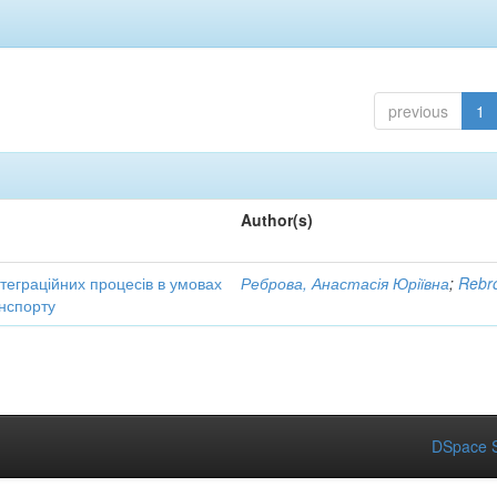
previous
1
Author(s)
нтеграційних процесів в умовах
Реброва, Анастасія Юріївна
;
Rebro
нспорту
DSpace S