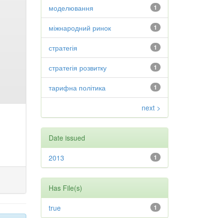
моделювання
1
міжнародний ринок
1
стратегія
1
стратегія розвитку
1
тарифна політика
1
next >
Date issued
2013
1
Has File(s)
true
1