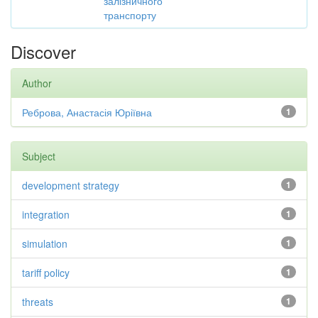
залізничного
транспорту
Discover
Author
Реброва, Анастасія Юріївна
1
Subject
development strategy
1
integration
1
simulation
1
tariff policy
1
threats
1